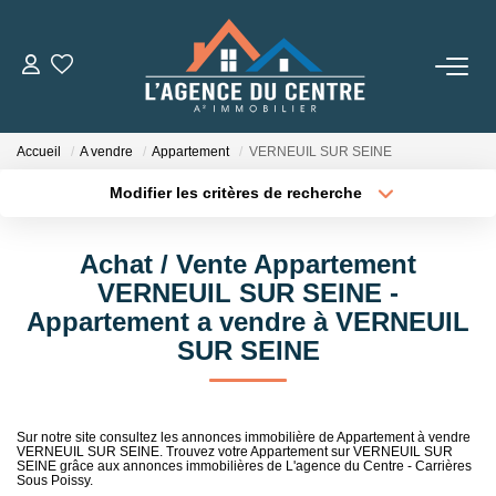
VENTES
Accueil
A vendre
Appartement
VERNEUIL SUR SEINE
LOCATIONS
Modifier les critères de recherche
Type de transaction
Localisation
Acheter
Localisation
CONSEILS
Achat / Vente Appartement
Type de bien
Sélectionnez...
Surface min
VERNEUIL SUR SEINE -
Nos Conseils
Appartement a vendre à VERNEUIL
Estimation
Plus de critères
Budget max
SUR SEINE
Créer une alerte
L' AGENCE
Sur notre site consultez les annonces immobilière de Appartement à vendre
VERNEUIL SUR SEINE. Trouvez votre Appartement sur VERNEUIL SUR
Qui Sommes Nous
SEINE grâce aux annonces immobilières de L'agence du Centre - Carrières
Sous Poissy.