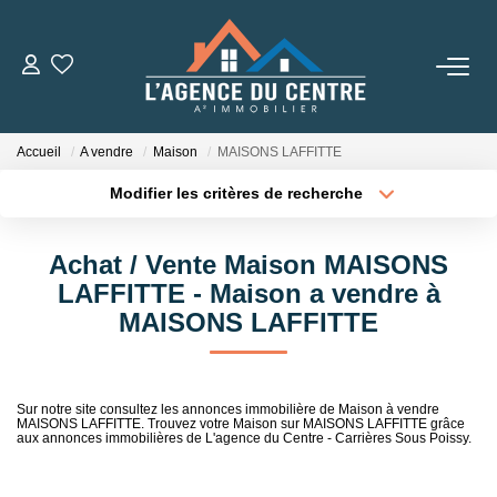
VENTES
Accueil
A vendre
Maison
MAISONS LAFFITTE
LOCATIONS
Modifier les critères de recherche
Type de transaction
Localisation
Acheter
Localisation
CONSEILS
Achat / Vente Maison MAISONS
Type de bien
Sélectionnez...
Surface min
LAFFITTE - Maison a vendre à
Nos Conseils
MAISONS LAFFITTE
Estimation
Plus de critères
Budget max
Créer une alerte
Sur notre site consultez les annonces immobilière de Maison à vendre
L' AGENCE
MAISONS LAFFITTE. Trouvez votre Maison sur MAISONS LAFFITTE grâce
aux annonces immobilières de L'agence du Centre - Carrières Sous Poissy.
Qui Sommes Nous