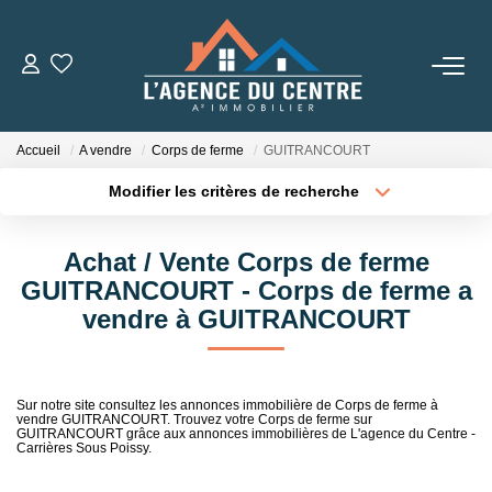
VENTES
Accueil
A vendre
Corps de ferme
GUITRANCOURT
LOCATIONS
Modifier les critères de recherche
Type de transaction
Localisation
Acheter
Localisation
CONSEILS
Achat / Vente Corps de ferme
Type de bien
Sélectionnez...
Surface min
GUITRANCOURT - Corps de ferme a
Nos Conseils
vendre à GUITRANCOURT
Estimation
Plus de critères
Budget max
Créer une alerte
Sur notre site consultez les annonces immobilière de Corps de ferme à
L' AGENCE
vendre GUITRANCOURT. Trouvez votre Corps de ferme sur
GUITRANCOURT grâce aux annonces immobilières de L'agence du Centre -
Carrières Sous Poissy.
Qui Sommes Nous