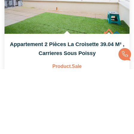
Appartement 2 Pièces La Croisette 39.04 M²
,
Carrieres Sous Poissy
Product.sale
39
M²
Réf :
557
2
Pièce(s)