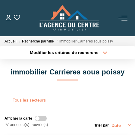
VENTES
Accueil
Recherche par ville
immobilier Carrieres sous poissy
LOCATIONS
Modifier les critères de recherche
Type de transaction
Localisation
Acheter
Localisation
CONSEILS
immobilier Carrieres sous poissy
Type de bien
Sélectionnez...
Surface min
Nos Conseils
Estimation
Plus de critères
Budget max
Tous les secteurs
Créer une alerte
L' AGENCE
Afficher la carte
97 annonce(s) trouvée(s)
Trier par
Qui Sommes Nous