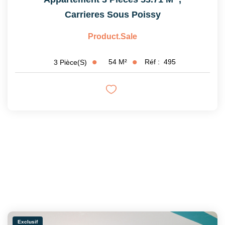
Carrieres Sous Poissy
Product.sale
54
M²
Réf :
495
3
Pièce(s)
Exclusif