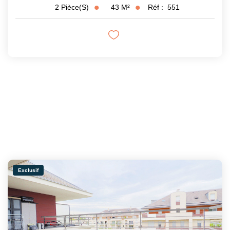
43
M²
Réf :
551
2
Pièce(s)
Exclusif