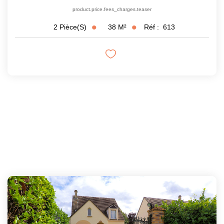
product.price.fees_charges.teaser
38
M²
Réf :
613
2
Pièce(s)