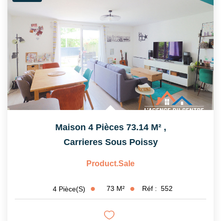
Maison 4 Pièces 73.14 M²
,
Carrieres Sous Poissy
Product.sale
73
M²
Réf :
552
4
Pièce(s)