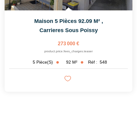
Maison 5 Pièces 92.09 M²
,
Carrieres Sous Poissy
273 000 €
product.price.fees_charges.teaser
92
M²
Réf :
548
5
Pièce(s)