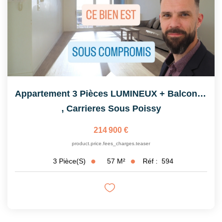
Appartement 3 Pièces LUMINEUX + Balcon Proche Gare RER De...
,
Carrieres Sous Poissy
214 900 €
product.price.fees_charges.teaser
57
M²
Réf :
594
3
Pièce(s)