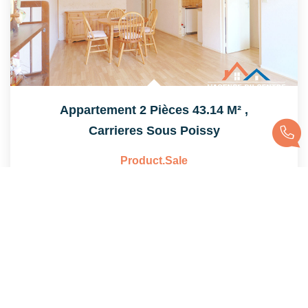
Appartement 2 Pièces 43.14 M²
,
Carrieres Sous Poissy
Product.sale
43
M²
Réf :
551
2
Pièce(s)