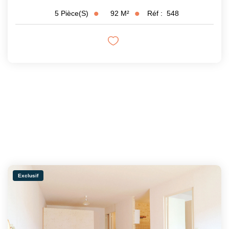
92
M²
Réf :
548
5
Pièce(s)
Exclusif