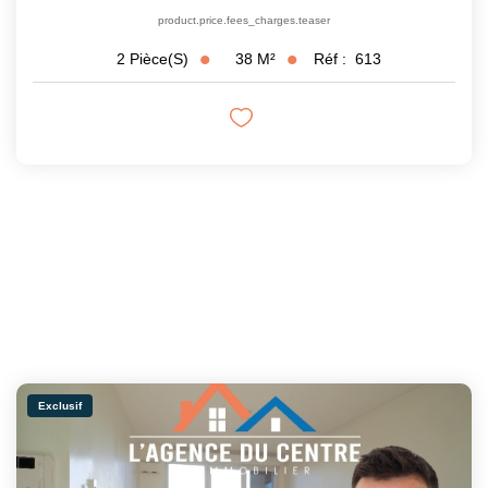
product.price.fees_charges.teaser
38
M²
Réf :
613
2
Pièce(s)
Exclusif