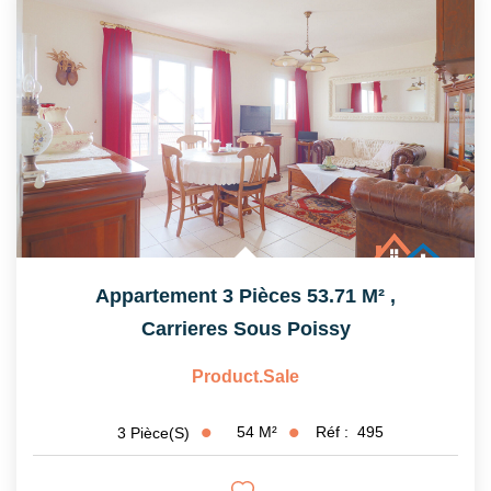
Appartement 3 Pièces 53.71 M²
,
Carrieres Sous Poissy
Product.sale
54
M²
Réf :
495
3
Pièce(s)