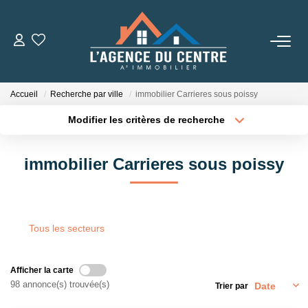
VENTES
Accueil
Recherche par ville
immobilier Carrieres sous poissy
LOCATIONS
Modifier les critères de recherche
Type de transaction
Localisation
Acheter
Localisation
CONSEILS
immobilier Carrieres sous poissy
Type de bien
Sélectionnez...
Surface min
Nos Conseils
Estimation
Plus de critères
Budget max
Tous les secteurs
Créer une alerte
L' AGENCE
Afficher la carte
98 annonce(s) trouvée(s)
Trier par
Qui Sommes Nous