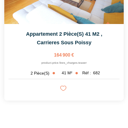
Appartement 2 Pièce(s) 41 M2
,
Carrieres Sous Poissy
164 900 €
product.price.fees_charges.teaser
41
M²
Réf :
682
2
Pièce(s)