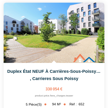
Nos Partenaires
CONTACT
Duplex État NEUF À Carrières-Sous-Poissy 5 Pièces 72 M2
,
Carrieres Sous Poissy
330 054 €
product.price.fees_charges.teaser
94
M²
Réf :
652
5
Pièce(s)