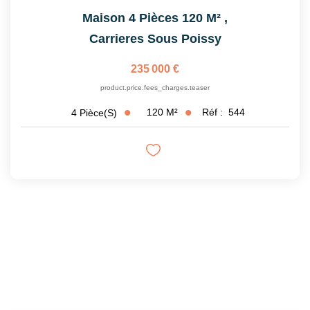
Maison 4 Pièces 120 M²
,
Carrieres Sous Poissy
235 000 €
product.price.fees_charges.teaser
120
M²
Réf :
544
4
Pièce(s)