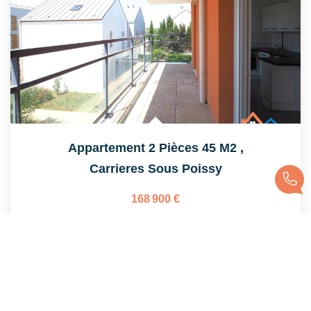
Appartement 2 Pièces 45 M2
,
Carrieres Sous Poissy
168 900 €
product.price.fees_charges.teaser
45
M²
Réf :
663
2
Pièce(s)