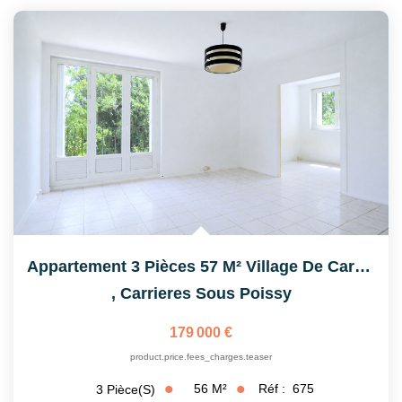
Appartement 3 Pièces 57 M² Village De Carrières-Sous-Poissy
,
Carrieres Sous Poissy
179 000 €
product.price.fees_charges.teaser
56
M²
Réf :
675
3
Pièce(s)