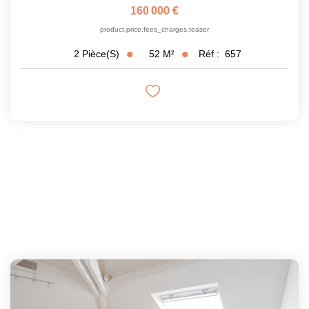
160 000 €
product.price.fees_charges.teaser
52
M²
Réf :
657
2
Pièce(s)