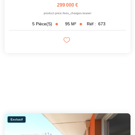
299 000 €
product.price.fees_charges.teaser
95
M²
Réf :
673
5
Pièce(s)
Exclusif