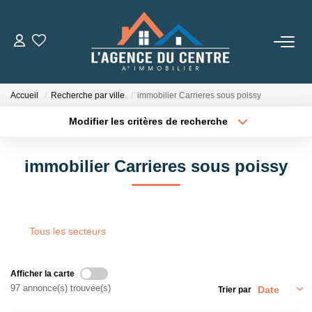
VENTES
Accueil
Recherche par ville
immobilier Carrieres sous poissy
LOCATIONS
Modifier les critères de recherche
Type de transaction
Localisation
Acheter
Localisation
CONSEILS
immobilier Carrieres sous poissy
Type de bien
Sélectionnez...
Surface min
Nos Conseils
Estimation
Plus de critères
Budget max
Tous les secteurs
Créer une alerte
L' AGENCE
Afficher la carte
97 annonce(s) trouvée(s)
Trier par
Qui Sommes Nous