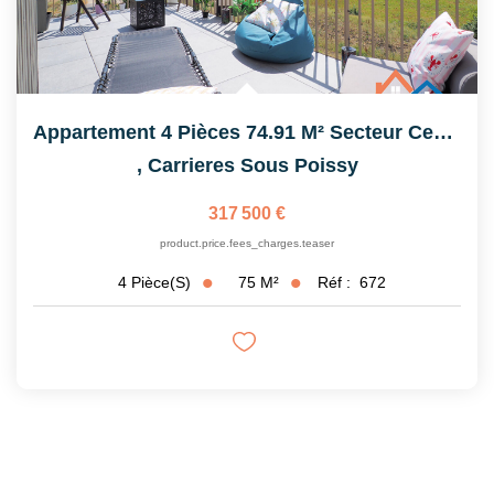
Appartement 4 Pièces 74.91 M² Secteur Centralité
,
Carrieres Sous Poissy
317 500 €
product.price.fees_charges.teaser
75
M²
Réf :
672
4
Pièce(s)