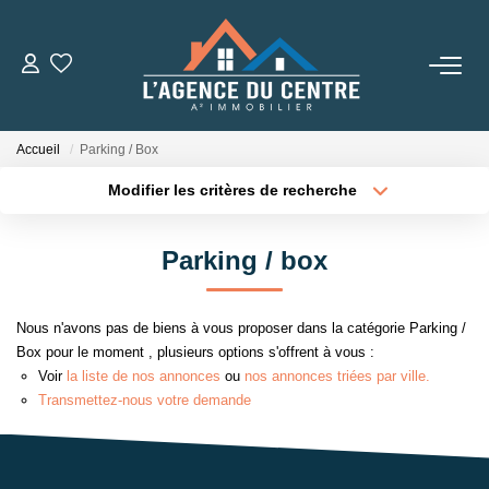
VENTES
Accueil
Parking / Box
LOCATIONS
Modifier les critères de recherche
Type de transaction
Localisation
Acheter
Localisation
CONSEILS
Parking / box
Type de bien
Sélectionnez...
Surface min
Nos Conseils
Nous n'avons pas de biens à vous proposer dans la catégorie Parking /
Estimation
Plus de critères
Budget max
Box pour le moment , plusieurs options s'offrent à vous :
Voir
la liste de nos annonces
ou
nos annonces triées par ville.
Créer une alerte
Transmettez-nous votre demande
L' AGENCE
Qui Sommes Nous