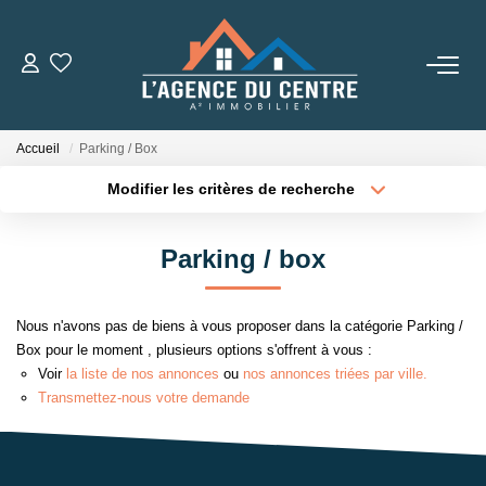
VENTES
Accueil
Parking / Box
LOCATIONS
Modifier les critères de recherche
Type de transaction
Localisation
Acheter
Localisation
CONSEILS
Parking / box
Type de bien
Sélectionnez...
Surface min
Nos Conseils
Nous n'avons pas de biens à vous proposer dans la catégorie Parking /
Estimation
Plus de critères
Budget max
Box pour le moment , plusieurs options s'offrent à vous :
Voir
la liste de nos annonces
ou
nos annonces triées par ville.
Créer une alerte
Transmettez-nous votre demande
L' AGENCE
Qui Sommes Nous