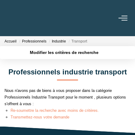
VENTES
Accueil
Professionnels
Industrie
Transport
LOCATIONS
Modifier les critères de recherche
Localisation
Type de transaction
Surface min
CONSEILS
Professionnels industrie transport
Type de bien
Nos Conseils
Plus de critères
Budget max
Estimation
Nous n'avons pas de biens à vous proposer dans la catégorie
Créer une alerte
Professionnels Industrie Transport pour le moment , plusieurs options
s'offrent à vous :
L' AGENCE
Re-soumettre la recherche avec moins de critères.
Transmettez-nous votre demande
Qui Sommes Nous
Nos Partenaires