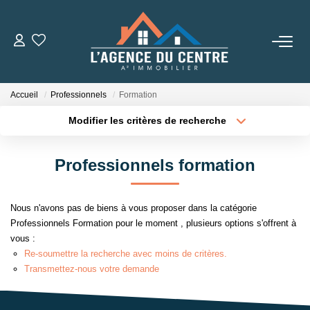
VENTES
Accueil
Professionnels
Formation
LOCATIONS
Modifier les critères de recherche
Type de transaction
Localisation
Acheter
Localisation
CONSEILS
Professionnels formation
Type de bien
Sélectionnez...
Surface min
Nos Conseils
Nous n'avons pas de biens à vous proposer dans la catégorie
Estimation
Plus de critères
Budget max
Professionnels Formation pour le moment , plusieurs options s'offrent à
vous :
Créer une alerte
Re-soumettre la recherche avec moins de critères.
L' AGENCE
Transmettez-nous votre demande
Qui Sommes Nous