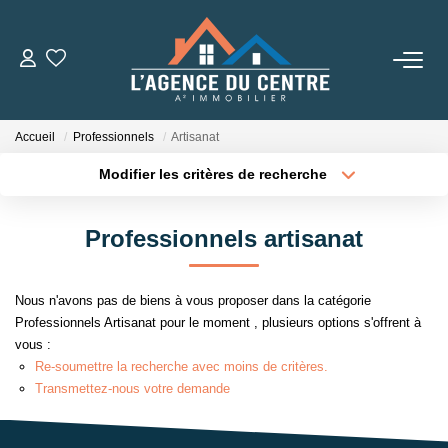
VENTES
Accueil
Professionnels
Artisanat
LOCATIONS
Modifier les critères de recherche
Type de transaction
Localisation
Acheter
Localisation
CONSEILS
Professionnels artisanat
Type de bien
Sélectionnez...
Surface min
Nos Conseils
Nous n'avons pas de biens à vous proposer dans la catégorie
Estimation
Plus de critères
Budget max
Professionnels Artisanat pour le moment , plusieurs options s'offrent à
vous :
Créer une alerte
Re-soumettre la recherche avec moins de critères.
L' AGENCE
Transmettez-nous votre demande
Qui Sommes Nous