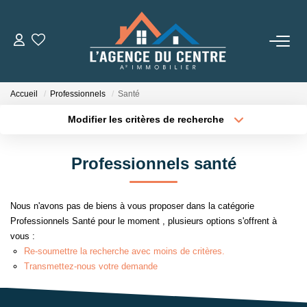
VENTES
Accueil
Professionnels
Santé
LOCATIONS
Modifier les critères de recherche
Type de transaction
Localisation
Acheter
Localisation
CONSEILS
Professionnels santé
Type de bien
Sélectionnez...
Surface min
Nos Conseils
Nous n'avons pas de biens à vous proposer dans la catégorie
Estimation
Plus de critères
Budget max
Professionnels Santé pour le moment , plusieurs options s'offrent à
vous :
Créer une alerte
Re-soumettre la recherche avec moins de critères.
L' AGENCE
Transmettez-nous votre demande
Qui Sommes Nous