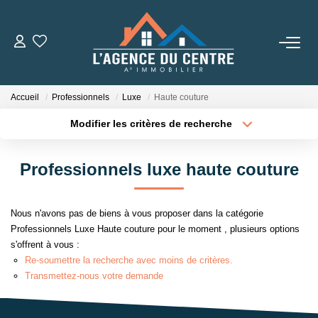
VENTES
Accueil
Professionnels
Luxe
Haute couture
LOCATIONS
Modifier les critères de recherche
Type de transaction
Localisation
Acheter
Localisation
CONSEILS
Professionnels luxe haute couture
Type de bien
Sélectionnez...
Surface min
Nos Conseils
Nous n'avons pas de biens à vous proposer dans la catégorie
Estimation
Plus de critères
Budget max
Professionnels Luxe Haute couture pour le moment , plusieurs options
s'offrent à vous :
Créer une alerte
Re-soumettre la recherche avec moins de critères.
L' AGENCE
Transmettez-nous votre demande
Qui Sommes Nous