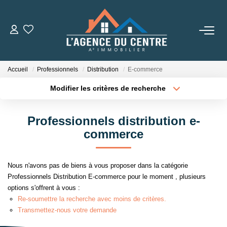
VENTES
Accueil
Professionnels
Distribution
E-commerce
LOCATIONS
Modifier les critères de recherche
Type de transaction
Localisation
Acheter
Localisation
CONSEILS
Professionnels distribution e-
Type de bien
Sélectionnez...
Surface min
commerce
Nos Conseils
Estimation
Plus de critères
Budget max
Nous n'avons pas de biens à vous proposer dans la catégorie
Professionnels Distribution E-commerce pour le moment , plusieurs
Créer une alerte
options s'offrent à vous :
L' AGENCE
Re-soumettre la recherche avec moins de critères.
Transmettez-nous votre demande
Qui Sommes Nous