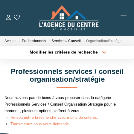
VENTES
Accueil
Professionnels
Services / Conseil
Organisation/Stratégie
LOCATIONS
Modifier les critères de recherche
Localisation
Type de transaction
Surface min
CONSEILS
Professionnels services / conseil
Type de bien
organisation/stratégie
Nos Conseils
Plus de critères
Budget max
Estimation
Créer une alerte
Nous n'avons pas de biens à vous proposer dans la catégorie
Professionnels Services / Conseil Organisation/Stratégie pour le
L' AGENCE
moment , plusieurs options s'offrent à vous :
Re-soumettre la recherche avec moins de critères.
Qui Sommes Nous
Transmettez-nous votre demande
Nos Partenaires