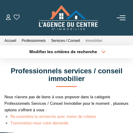
VENTES
Accueil
Professionnels
Services / Conseil
Immobilier
LOCATIONS
Modifier les critères de recherche
Localisation
Type de transaction
Surface min
CONSEILS
Professionnels services / conseil
Type de bien
immobilier
Nos Conseils
Plus de critères
Budget max
Estimation
Créer une alerte
Nous n'avons pas de biens à vous proposer dans la catégorie
Professionnels Services / Conseil Immobilier pour le moment , plusieurs
L' AGENCE
options s'offrent à vous :
Re-soumettre la recherche avec moins de critères.
Qui Sommes Nous
Transmettez-nous votre demande
Nos Partenaires