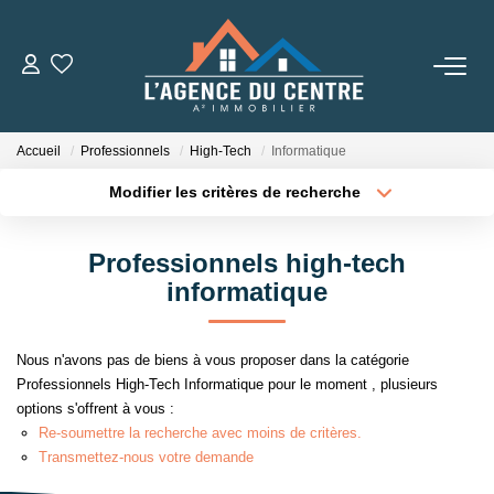
VENTES
Accueil
Professionnels
High-Tech
Informatique
LOCATIONS
Modifier les critères de recherche
Type de transaction
Localisation
Acheter
Localisation
CONSEILS
Professionnels high-tech
Type de bien
Sélectionnez...
Surface min
informatique
Nos Conseils
Estimation
Plus de critères
Budget max
Nous n'avons pas de biens à vous proposer dans la catégorie
Professionnels High-Tech Informatique pour le moment , plusieurs
Créer une alerte
options s'offrent à vous :
L' AGENCE
Re-soumettre la recherche avec moins de critères.
Transmettez-nous votre demande
Qui Sommes Nous