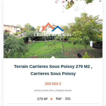
Nos Partenaires
CONTACT
Terrain Carrieres Sous Poissy 279 M2
,
Carrieres Sous Poissy
200 000 €
product.price.fees_charges.teaser
Réf :
331
279
M²