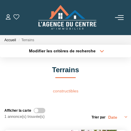
VENTES
Accueil
Terrains
LOCATIONS
Modifier les critères de recherche
Type de transaction
Localisation
Acheter
Localisation
CONSEILS
Terrains
Type de bien
Sélectionnez...
Surface min
Nos Conseils
Estimation
Plus de critères
Budget max
constructibles
Créer une alerte
L' AGENCE
Afficher la carte
1 annonce(s) trouvée(s)
Trier par
Qui Sommes Nous