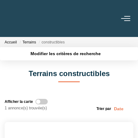
VENTES
Accueil
Terrains
constructibles
LOCATIONS
Modifier les critères de recherche
Localisation
Type de transaction
Surface min
CONSEILS
Terrains constructibles
Type de bien
Nos Conseils
Plus de critères
Budget max
Estimation
Créer une alerte
Afficher la carte
1 annonce(s) trouvée(s)
Trier par
L' AGENCE
Qui Sommes Nous
Nos Partenaires