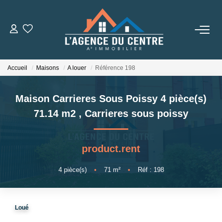
VENTES
Accueil
Maisons
A louer
Référence 198
LOCATIONS
Maison Carrieres Sous Poissy 4 pièce(s)
CONSEILS
71.14 m2
,
Carrieres sous poissy
Nos Conseils
product.rent
Estimation
4
pièce(s)
•
71
m²
•
Réf : 198
L' AGENCE
Loué
Qui Sommes Nous