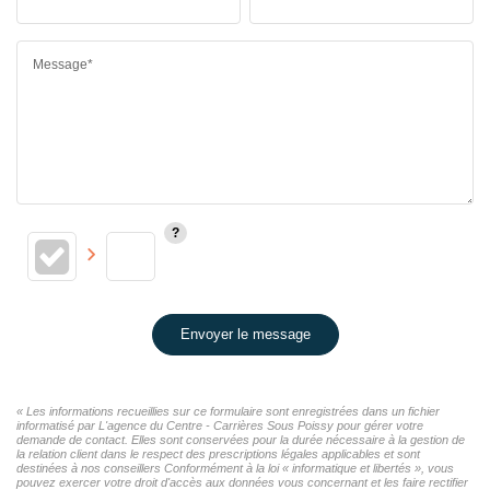
Message*
Envoyer le message
« Les informations recueillies sur ce formulaire sont enregistrées dans un fichier
informatisé par L'agence du Centre - Carrières Sous Poissy pour gérer votre
demande de contact. Elles sont conservées pour la durée nécessaire à la gestion de
la relation client dans le respect des prescriptions légales applicables et sont
destinées à nos conseillers Conformément à la loi « informatique et libertés », vous
pouvez exercer votre droit d'accès aux données vous concernant et les faire rectifier