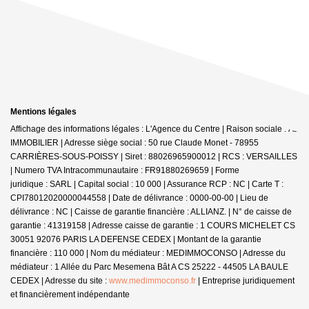
Mentions légales
Affichage des informations légales : L'Agence du Centre | Raison sociale : A2
IMMOBILIER | Adresse siège social : 50 rue Claude Monet - 78955
CARRIÈRES-SOUS-POISSY | Siret : 88026965900012 | RCS : VERSAILLES
| Numero TVA Intracommunautaire : FR91880269659 | Forme
juridique : SARL | Capital social : 10 000 | Assurance RCP : NC |
Carte T :
CPI78012020000044558 | Date de délivrance : 0000-00-00 | Lieu de
délivrance : NC | Caisse de garantie financière : ALLIANZ. | N° de caisse de
garantie : 41319158 | Adresse caisse de garantie : 1 COURS MICHELET CS
30051 92076 PARIS LA DEFENSE CEDEX | Montant de la garantie
financière : 110 000 | Nom du médiateur : MEDIMMOCONSO | Adresse du
médiateur : 1 Allée du Parc Mesemena Bât A CS 25222 - 44505 LA BAULE
CEDEX | Adresse du site :
www.medimmoconso.fr
|
Entreprise juridiquement
et financièrement indépendante