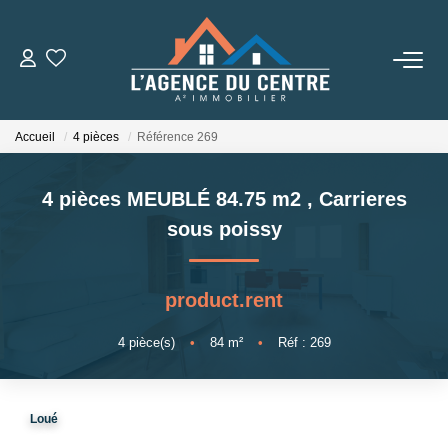
VENTES
Accueil
4 pièces
Référence 269
LOCATIONS
4 pièces MEUBLÉ 84.75 m2
,
Carrieres
CONSEILS
sous poissy
Nos Conseils
product.rent
Estimation
4
pièce(s)
•
84
m²
•
Réf : 269
L' AGENCE
Loué
Qui Sommes Nous