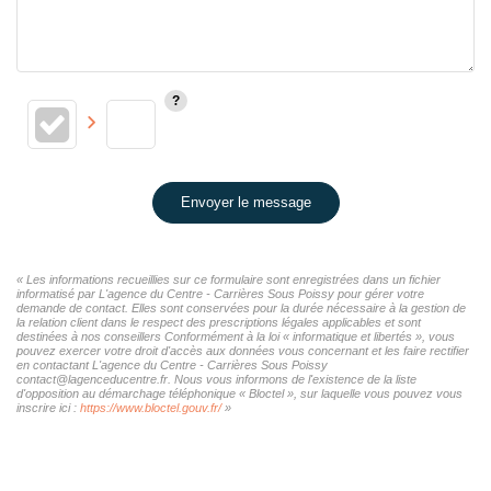
Envoyer le message
« Les informations recueillies sur ce formulaire sont enregistrées dans un fichier
informatisé par L'agence du Centre - Carrières Sous Poissy pour gérer votre
demande de contact. Elles sont conservées pour la durée nécessaire à la gestion de
la relation client dans le respect des prescriptions légales applicables et sont
destinées à nos conseillers Conformément à la loi « informatique et libertés », vous
pouvez exercer votre droit d'accès aux données vous concernant et les faire rectifier
en contactant L'agence du Centre - Carrières Sous Poissy
contact@lagenceducentre.fr. Nous vous informons de l'existence de la liste
d'opposition au démarchage téléphonique « Bloctel », sur laquelle vous pouvez vous
inscrire ici :
https://www.bloctel.gouv.fr/
»