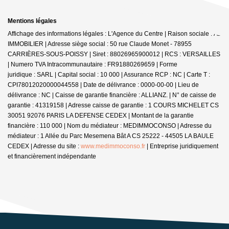
Mentions légales
Affichage des informations légales : L'Agence du Centre | Raison sociale : A2
IMMOBILIER | Adresse siège social : 50 rue Claude Monet - 78955
CARRIÈRES-SOUS-POISSY | Siret : 88026965900012 | RCS : VERSAILLES
| Numero TVA Intracommunautaire : FR91880269659 | Forme
juridique : SARL | Capital social : 10 000 | Assurance RCP : NC |
Carte T :
CPI78012020000044558 | Date de délivrance : 0000-00-00 | Lieu de
délivrance : NC | Caisse de garantie financière : ALLIANZ. | N° de caisse de
garantie : 41319158 | Adresse caisse de garantie : 1 COURS MICHELET CS
30051 92076 PARIS LA DEFENSE CEDEX | Montant de la garantie
financière : 110 000 | Nom du médiateur : MEDIMMOCONSO | Adresse du
médiateur : 1 Allée du Parc Mesemena Bât A CS 25222 - 44505 LA BAULE
CEDEX | Adresse du site :
www.medimmoconso.fr
|
Entreprise juridiquement
et financièrement indépendante