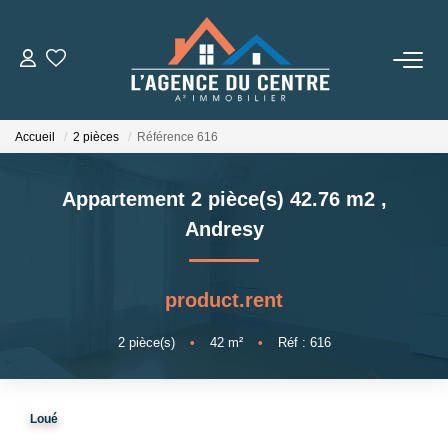
VENTES
Accueil
2 pièces
Référence 616
LOCATIONS
Appartement 2 pièce(s) 42.76 m2
,
CONSEILS
Andresy
Nos Conseils
product.rent
Estimation
2
pièce(s)
•
42
m²
•
Réf : 616
L' AGENCE
Loué
Qui Sommes Nous