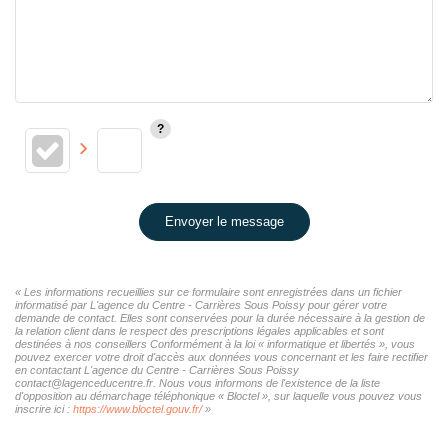
Envoyer le message
« Les informations recueillies sur ce formulaire sont enregistrées dans un fichier
informatisé par L'agence du Centre - Carrières Sous Poissy pour gérer votre
demande de contact. Elles sont conservées pour la durée nécessaire à la gestion de
la relation client dans le respect des prescriptions légales applicables et sont
destinées à nos conseillers Conformément à la loi « informatique et libertés », vous
pouvez exercer votre droit d'accès aux données vous concernant et les faire rectifier
en contactant L'agence du Centre - Carrières Sous Poissy
contact@lagenceducentre.fr. Nous vous informons de l'existence de la liste
d'opposition au démarchage téléphonique « Bloctel », sur laquelle vous pouvez vous
inscrire ici :
https://www.bloctel.gouv.fr/
»