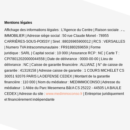
Mentions légales
Affichage des informations légales : L'Agence du Centre | Raison sociale : A2
IMMOBILIER | Adresse siège social : 50 rue Claude Monet - 78955
CARRIÈRES-SOUS-POISSY | Siret : 88026965900012 | RCS : VERSAILLES
| Numero TVA Intracommunautaire : FR91880269659 | Forme
juridique : SARL | Capital social : 10 000 | Assurance RCP : NC |
Carte T :
CPI78012020000044558 | Date de délivrance : 0000-00-00 | Lieu de
délivrance : NC | Caisse de garantie financière : ALLIANZ. | N° de caisse de
garantie : 41319158 | Adresse caisse de garantie : 1 COURS MICHELET CS
30051 92076 PARIS LA DEFENSE CEDEX | Montant de la garantie
financière : 110 000 | Nom du médiateur : MEDIMMOCONSO | Adresse du
médiateur : 1 Allée du Parc Mesemena Bât A CS 25222 - 44505 LA BAULE
CEDEX | Adresse du site :
www.medimmoconso.fr
|
Entreprise juridiquement
et financièrement indépendante