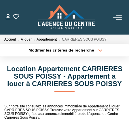
VENTES
Accueil
A louer
Appartement
CARRIERES SOUS POISSY
LOCATIONS
Modifier les critères de recherche
Localisation
Type de transaction
Surface min
CONSEILS
Location Appartement CARRIERES
Type de bien
SOUS POISSY - Appartement a
Nos Conseils
Plus de critères
Budget max
louer à CARRIERES SOUS POISSY
Estimation
Créer une alerte
L' AGENCE
Sur notre site consultez les annonces immobilière de Appartement à louer
CARRIERES SOUS POISSY. Trouvez votre Appartement sur CARRIERES
SOUS POISSY grâce aux annonces immobilières de L'agence du Centre -
Qui Sommes Nous
Carrières Sous Poissy.
Nos Partenaires