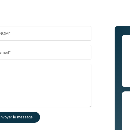
NOM*
email*
nvoyer le message