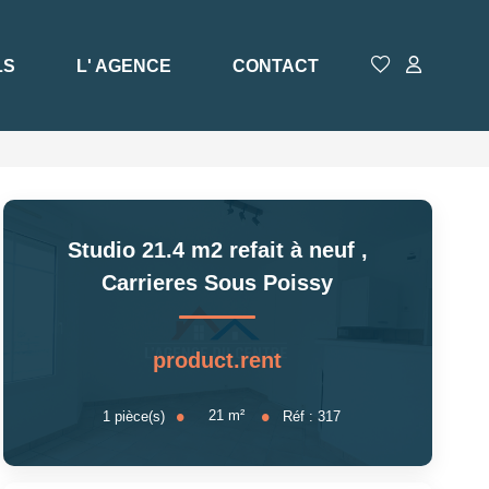
LS
L' AGENCE
CONTACT
Studio 21.4 m2 refait à neuf
,
Carrieres Sous Poissy
product.rent
21
m²
1
pièce(s)
Réf :
317