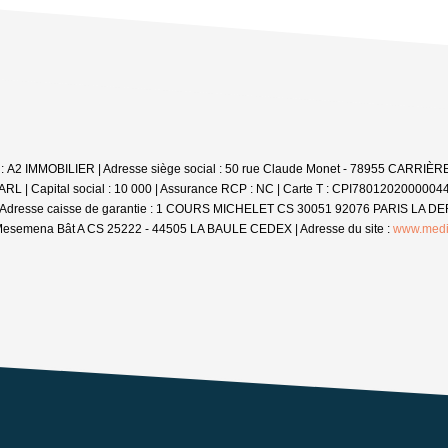
iale : A2 IMMOBILIER | Adresse siège social : 50 rue Claude Monet - 78955 CARR
L | Capital social : 10 000 | Assurance RCP : NC |
Carte T : CPI7801202000004455
158 | Adresse caisse de garantie : 1 COURS MICHELET CS 30051 92076 PARIS LA DE
Mesemena Bât A CS 25222 - 44505 LA BAULE CEDEX | Adresse du site :
www.medi