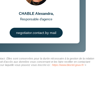
CHABLE Alexandra
,
Responsable d'agence
negotiator.contact.by mail
act. Elles sont conservées pour la durée nécessaire à la gestion de la relation
roit d'accès aux données vous concernant et les faire rectifier en contactant
ur laquelle vous pouvez vous inscrire ici :
https://www.bloctel.gouv.fr/
»