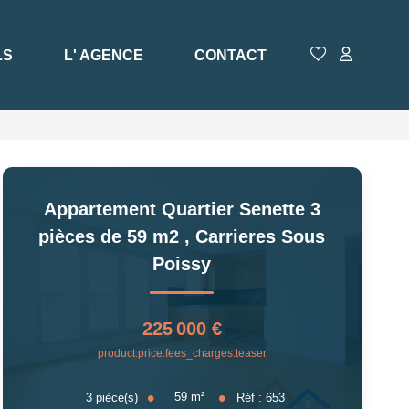
LS
L' AGENCE
CONTACT
Appartement Quartier Senette 3
pièces de 59 m2
,
Carrieres Sous
Poissy
225 000 €
product.price.fees_charges.teaser
59
m²
3
pièce(s)
Réf :
653