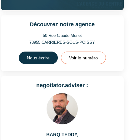
Découvrez notre agence
50 Rue Claude Monet
78955
CARRIÈRES-SOUS-POISSY
Nous écrire
Voir le numéro
negotiator.adviser :
BARQ TEDDY
,