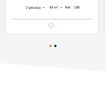
49
m²
Réf :
196
2
pièce(s)