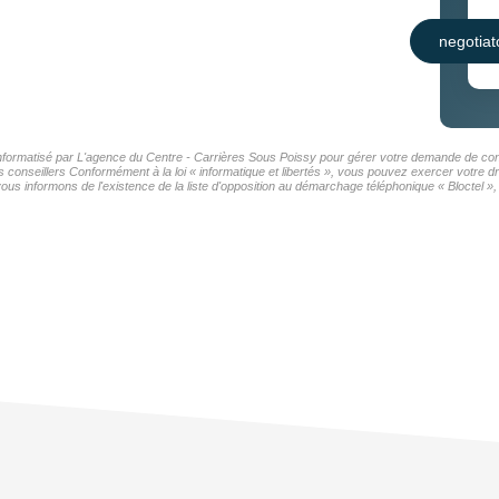
negotiat
r informatisé par L'agence du Centre - Carrières Sous Poissy pour gérer votre demande de cont
os conseillers Conformément à la loi « informatique et libertés », vous pouvez exercer votre d
 informons de l'existence de la liste d'opposition au démarchage téléphonique « Bloctel », s