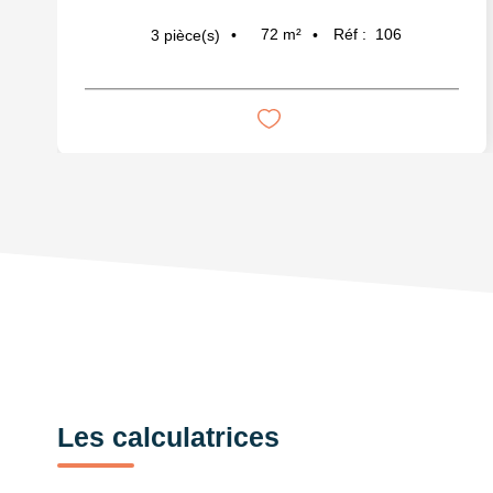
72
m²
Réf :
106
3
pièce(s)
Les calculatrices