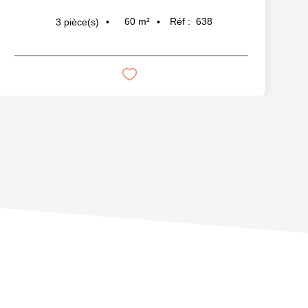
60
m²
Réf :
638
3
pièce(s)