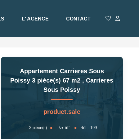
LS
L' AGENCE
CONTACT
Appartement Carrieres Sous
Poissy 3 pièce(s) 67 m2
,
Carrieres
Sous Poissy
product.sale
67
m²
3
pièce(s)
Réf :
199