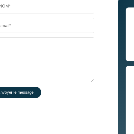
NOM*
email*
nvoyer le message