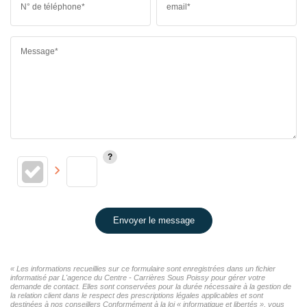
N° de téléphone*
email*
Message*
Envoyer le message
« Les informations recueillies sur ce formulaire sont enregistrées dans un fichier
informatisé par L'agence du Centre - Carrières Sous Poissy pour gérer votre
demande de contact. Elles sont conservées pour la durée nécessaire à la gestion de
la relation client dans le respect des prescriptions légales applicables et sont
destinées à nos conseillers Conformément à la loi « informatique et libertés », vous