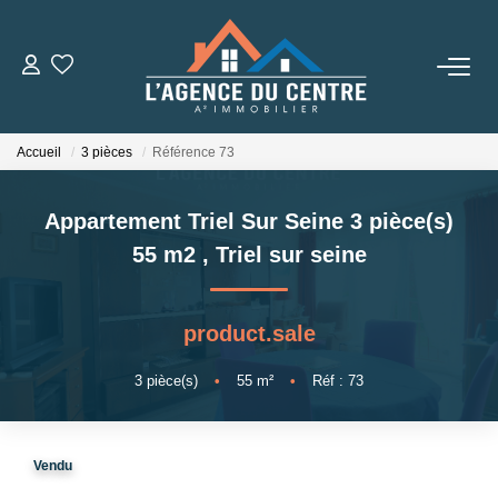
VENTES
Accueil
3 pièces
Référence 73
LOCATIONS
Appartement Triel Sur Seine 3 pièce(s)
CONSEILS
55 m2
,
Triel sur seine
Nos Conseils
product.sale
Estimation
3
pièce(s)
•
55
m²
•
Réf : 73
L' AGENCE
Vendu
Qui Sommes Nous