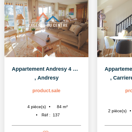
Appartement Andresy 4 pièce(s) 84 m2
,
Andresy
,
Carrier
product.sale
pr
84
m²
4
pièce(s)
2
pièce(s)
Réf :
137