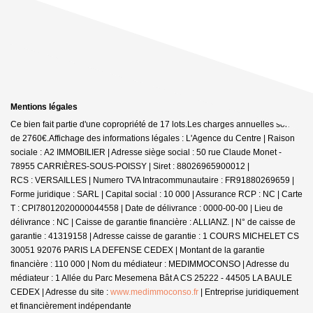
Mentions légales
Ce bien fait partie d'une copropriété de 17 lots.Les charges annuelles sont
de 2760€.
Affichage des informations légales : L'Agence du Centre | Raison
sociale : A2 IMMOBILIER | Adresse siège social : 50 rue Claude Monet -
78955 CARRIÈRES-SOUS-POISSY | Siret : 88026965900012 |
RCS : VERSAILLES | Numero TVA Intracommunautaire : FR91880269659 |
Forme juridique : SARL | Capital social : 10 000 | Assurance RCP : NC |
Carte
T : CPI78012020000044558 | Date de délivrance : 0000-00-00 | Lieu de
délivrance : NC | Caisse de garantie financière : ALLIANZ. | N° de caisse de
garantie : 41319158 | Adresse caisse de garantie : 1 COURS MICHELET CS
30051 92076 PARIS LA DEFENSE CEDEX | Montant de la garantie
financière : 110 000 | Nom du médiateur : MEDIMMOCONSO | Adresse du
médiateur : 1 Allée du Parc Mesemena Bât A CS 25222 - 44505 LA BAULE
CEDEX | Adresse du site :
www.medimmoconso.fr
|
Entreprise juridiquement
et financièrement indépendante