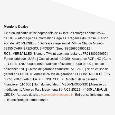
Mentions légales
Ce bien fait partie d'une copropriété de 47 lots.Les charges annuelles sont
de 1000€.
Affichage des informations légales : L'Agence du Centre | Raison
sociale : A2 IMMOBILIER | Adresse siège social : 50 rue Claude Monet -
78955 CARRIÈRES-SOUS-POISSY | Siret : 88026965900012 |
RCS : VERSAILLES | Numero TVA Intracommunautaire : FR91880269659 |
Forme juridique : SARL | Capital social : 10 000 | Assurance RCP : NC |
Carte
T : CPI78012020000044558 | Date de délivrance : 0000-00-00 | Lieu de
délivrance : NC | Caisse de garantie financière : ALLIANZ. | N° de caisse de
garantie : 41319158 | Adresse caisse de garantie : 1 COURS MICHELET CS
30051 92076 PARIS LA DEFENSE CEDEX | Montant de la garantie
financière : 110 000 | Nom du médiateur : MEDIMMOCONSO | Adresse du
médiateur : 1 Allée du Parc Mesemena Bât A CS 25222 - 44505 LA BAULE
CEDEX | Adresse du site :
www.medimmoconso.fr
|
Entreprise juridiquement
et financièrement indépendante