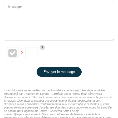
Message*
Envoyer le message
« Les informations recueillies sur ce formulaire sont enregistrées dans un fichier
informatisé par L'agence du Centre - Carrières Sous Poissy pour gérer votre
demande de contact. Elles sont conservées pour la durée nécessaire à la gestion de
la relation client dans le respect des prescriptions légales applicables et sont
destinées à nos conseillers Conformément à la loi « informatique et libertés », vous
pouvez exercer votre droit d'accès aux données vous concernant et les faire rectifier
en contactant L'agence du Centre - Carrières Sous Poissy
contact@lagenceducentre.fr. Nous vous informons de l'existence de la liste
d'opposition au démarchage téléphonique « Bloctel », sur laquelle vous pouvez vous