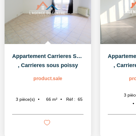
Appartement Carrieres Sous Poissy 3 pièce(s) 65.5 m2
,
Carrieres sous poissy
,
Carrier
product.sale
pr
3
pièc
66
m²
Réf :
65
3
pièce(s)