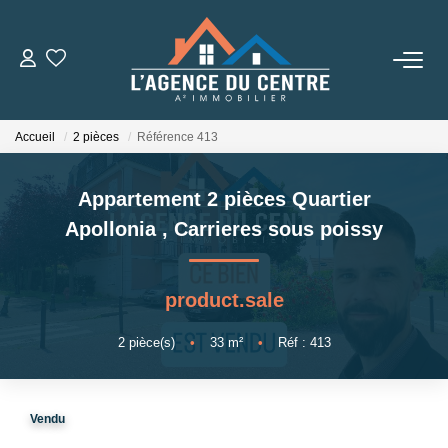
VENTES
Accueil
2 pièces
Référence 413
LOCATIONS
Appartement 2 pièces Quartier
CONSEILS
Apollonia
,
Carrieres sous poissy
Nos Conseils
product.sale
Estimation
2
pièce(s)
•
33
m²
•
Réf : 413
L' AGENCE
Vendu
Qui Sommes Nous