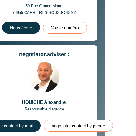
50 Rue Claude Monet
78955
CARRIÈRES-SOUS-POISSY
Nous écrire
Voir le numéro
negotiator.adviser :
HOUICHE Alexandre
,
Responsable d'agence
or.contact.by mail
negotiator.contact.by phone