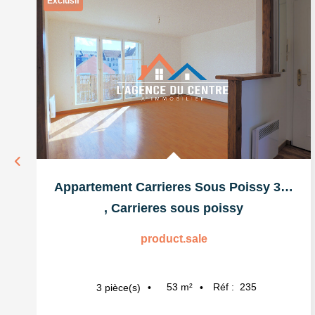
Exclusif
Appartement Carrieres Sous Poissy 3 pièce(s) 52.58 m2
,
Carrieres sous poissy
product.sale
53
m²
Réf :
235
3
pièce(s)