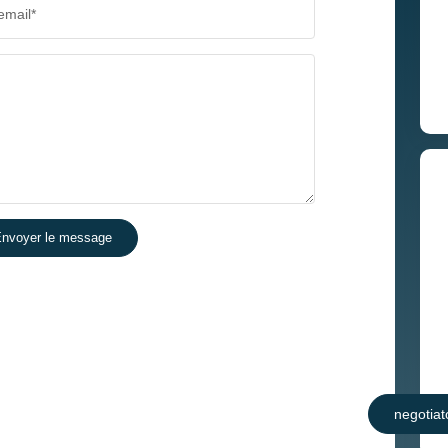
email*
nvoyer le message
negotiat