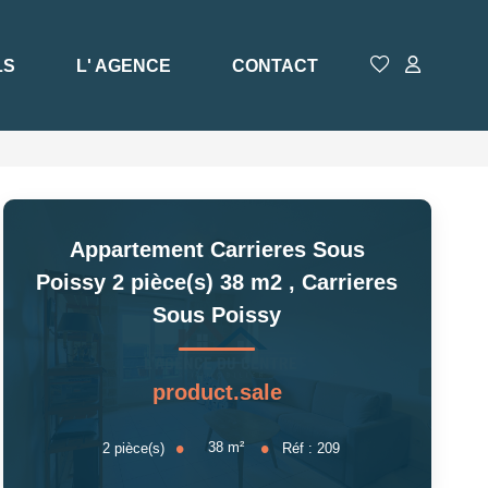
LS
L' AGENCE
CONTACT
Appartement Carrieres Sous
Poissy 2 pièce(s) 38 m2
,
Carrieres
Sous Poissy
product.sale
38
m²
2
pièce(s)
Réf :
209