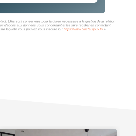
act. Elles sont conservées pour la durée nécessaire à la gestion de la relation
roit d'accès aux données vous concernant et les faire rectifier en contactant
ur laquelle vous pouvez vous inscrire ici :
https://www.bloctel.gouv.fr/
»