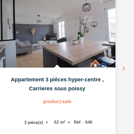
Ex
Appartement 3 pièces hyper-centre
,
Carrieres sous poissy
product.sale
62
m²
Réf :
646
3
pièce(s)