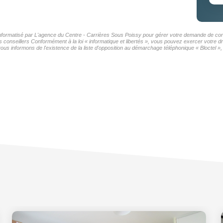
r informatisé par L'agence du Centre - Carrières Sous Poissy pour gérer votre demande de cont
os conseillers Conformément à la loi « informatique et libertés », vous pouvez exercer votre d
 informons de l'existence de la liste d'opposition au démarchage téléphonique « Bloctel », s