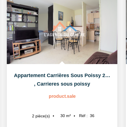
Appartement Carrières Sous Poissy 2 pièce(s) 30 m2
,
Carrieres sous poissy
product.sale
30
m²
Réf :
36
2
pièce(s)