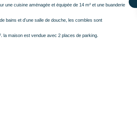
r une cuisine aménagée et équipée de 14 m² et une buanderie
de bains et d'une salle de douche, les combles sont
. la maison est vendue avec 2 places de parking.
ricité aux normes, fenêtres double vitrage PVC. L'Agence du
age standard entre 1450€ et 2000€. indexées aux années