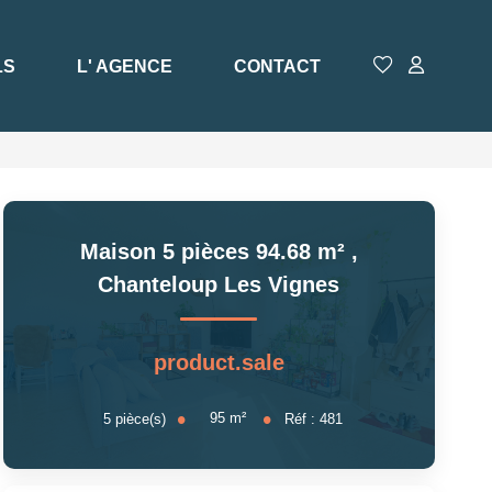
LS
L' AGENCE
CONTACT
Maison 5 pièces 94.68 m²
,
Chanteloup Les Vignes
product.sale
95
m²
5
pièce(s)
Réf :
481