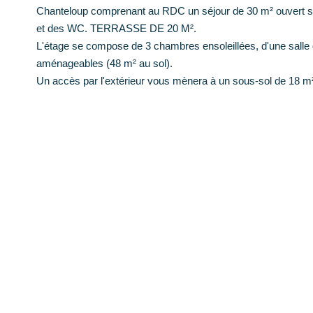
Chanteloup comprenant au RDC un séjour de 30 m² ouvert su
et des WC. TERRASSE DE 20 M².
L'étage se compose de 3 chambres ensoleillées, d'une salle 
aménageables (48 m² au sol).
Un accès par l'extérieur vous mènera à un sous-sol de 18 m²
Côté technique: Chaudière gaz de ville posée en 2019, élect
Centre, un gage de confiance !
Diagnostics énergétiques
Montant estimé des dépenses annuelles d'énergie pour un us