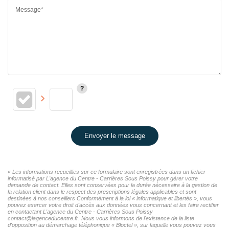
Message*
Envoyer le message
« Les informations recueillies sur ce formulaire sont enregistrées dans un fichier
informatisé par L'agence du Centre - Carrières Sous Poissy pour gérer votre
demande de contact. Elles sont conservées pour la durée nécessaire à la gestion de
la relation client dans le respect des prescriptions légales applicables et sont
destinées à nos conseillers Conformément à la loi « informatique et libertés », vous
pouvez exercer votre droit d'accès aux données vous concernant et les faire rectifier
en contactant L'agence du Centre - Carrières Sous Poissy
contact@lagenceducentre.fr. Nous vous informons de l'existence de la liste
d'opposition au démarchage téléphonique « Bloctel », sur laquelle vous pouvez vous