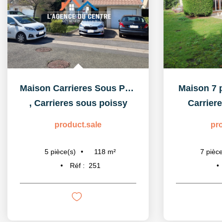
Maison Carrieres Sous Poissy 5 pièce(s) 118 m2
Maison 7 
,
Carrieres sous poissy
Carrier
product.sale
pr
118
m²
5
pièce(s)
7
pièce
Réf :
251