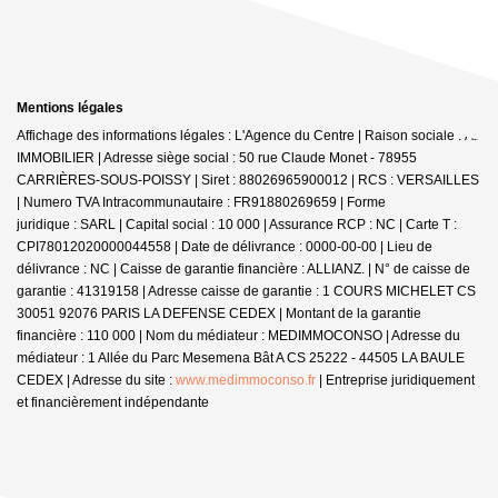
Mentions légales
Affichage des informations légales : L'Agence du Centre | Raison sociale : A2
IMMOBILIER | Adresse siège social : 50 rue Claude Monet - 78955
CARRIÈRES-SOUS-POISSY | Siret : 88026965900012 | RCS : VERSAILLES
| Numero TVA Intracommunautaire : FR91880269659 | Forme
juridique : SARL | Capital social : 10 000 | Assurance RCP : NC |
Carte T :
CPI78012020000044558 | Date de délivrance : 0000-00-00 | Lieu de
délivrance : NC | Caisse de garantie financière : ALLIANZ. | N° de caisse de
garantie : 41319158 | Adresse caisse de garantie : 1 COURS MICHELET CS
30051 92076 PARIS LA DEFENSE CEDEX | Montant de la garantie
financière : 110 000 | Nom du médiateur : MEDIMMOCONSO | Adresse du
médiateur : 1 Allée du Parc Mesemena Bât A CS 25222 - 44505 LA BAULE
CEDEX | Adresse du site :
www.medimmoconso.fr
|
Entreprise juridiquement
et financièrement indépendante