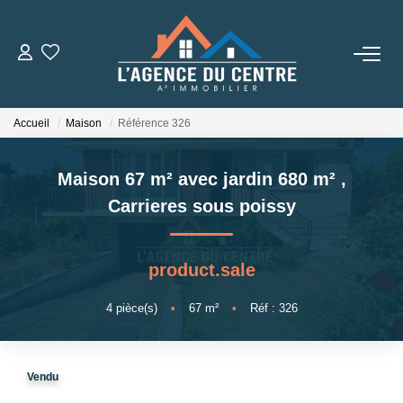
VENTES
Accueil
Maison
Référence 326
LOCATIONS
Maison 67 m² avec jardin 680 m²
,
CONSEILS
Carrieres sous poissy
Nos Conseils
product.sale
Estimation
4
pièce(s)
•
67
m²
•
Réf : 326
L' AGENCE
Vendu
Qui Sommes Nous