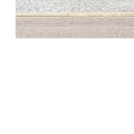
Venez découvrir cette jolie maison mitoyenne par un côté 
Vous trouverez au RDC un séjour exposé OUEST de 25 m² ,
et un jardin arboré de 120 m² avec une terrasse à aménager.
Le 1er étage se compose de 3 chambres dont une immense de
de bains et des WC séparés.
Côté technique ; chauffage électrique, quelques rafraîchissem
Taxes foncières 1980 €/an. Pas de charges de copro type "A
A 2 pas du collège et des écoles. Commerces et bord de Sein
prisée.
L'Agence du Centre, un gage de confiance !