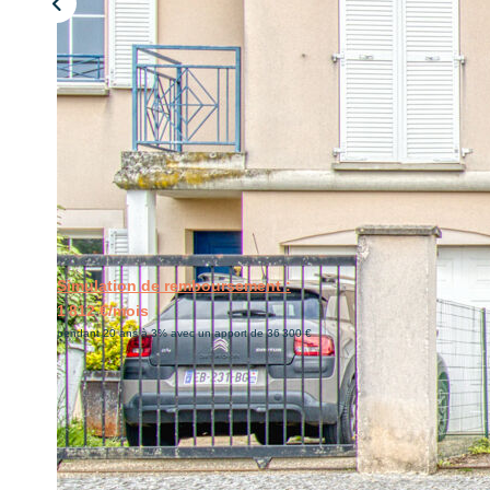
Simulation de remboursement :
1 812 €/mois
pendant 20 ans à 3% avec un apport de 36 300 €
Description
Réf : 271
NOUVELLE EXCLUSIVITÉ de L'Agence du Centre!!