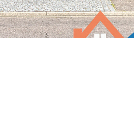
dans le quartier recherché de DENOUVAL.
 des WC séparés, une cuisine aménagée et équipée, un garage
 1 place de stationnement extérieur devant la maison.
 16m² avec placards et son petit balcon. Une très grande salle
ents à prévoir et électricité aux normes.
SL".
e à proximité. Une maison accessible dans une ville très