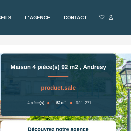
EILS
L' AGENCE
CONTACT
Maison 4 pièce(s) 92 m2
,
Andresy
product.sale
92
m²
4
pièce(s)
Réf :
271
Découvrez notre agence