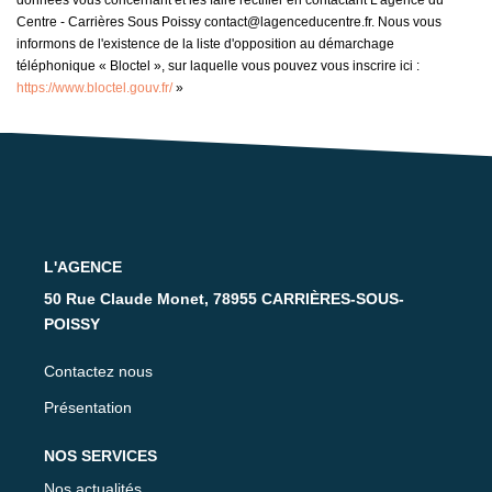
données vous concernant et les faire rectifier en contactant L'agence du
Centre - Carrières Sous Poissy contact@lagenceducentre.fr. Nous vous
informons de l'existence de la liste d'opposition au démarchage
téléphonique « Bloctel », sur laquelle vous pouvez vous inscrire ici :
https://www.bloctel.gouv.fr/
»
L'AGENCE
50 Rue Claude Monet, 78955 CARRIÈRES-SOUS-
POISSY
Contactez nous
Présentation
NOS SERVICES
Nos actualités