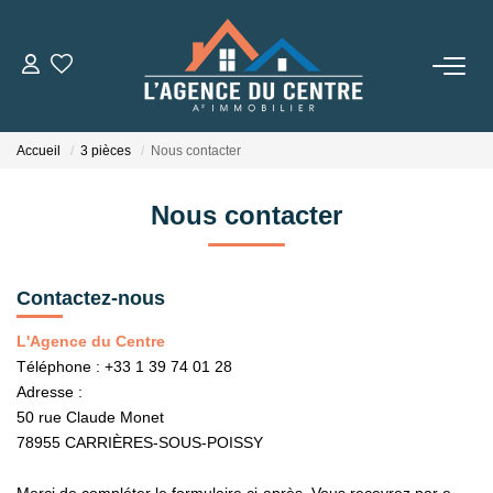
VENTES
Accueil
3 pièces
Nous contacter
LOCATIONS
Nous contacter
CONSEILS
Nos Conseils
Contactez-nous
Estimation
L'Agence du Centre
Téléphone :
+33 1 39 74 01 28
Adresse :
L' AGENCE
50 rue Claude Monet
78955
CARRIÈRES-SOUS-POISSY
Qui Sommes Nous
Nos Partenaires