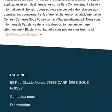
applicables et sont destinées à nos conseillers Conformément à la loi «
informatique et libertés », vous pouvez exercer votre droit d'accès aux
données vous concernant et les faire rectifier en contactant L'agence du
Centre - Carrières Sous Poissy contact@lagenceducentre.fr. Nous vous
informons de l'existence de la liste d'opposition au démarchage
téléphonique « Bloctel », sur laquelle vous pouvez vous inscrire ici :
https://www.bloctel.gouv.fr/
»
L'AGENCE
50 Rue Claude Monet, 78955 CARRIÈRES-SOUS-
POISSY
Contactez nous
Présentation