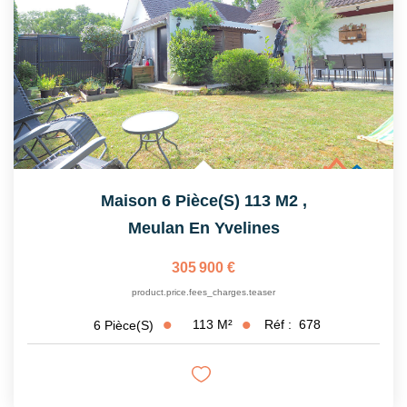
Nos Partenaires
CONTACT
Maison 6 Pièce(s) 113 M2
,
Meulan En Yvelines
305 900 €
product.price.fees_charges.teaser
113
M²
Réf :
678
6
Pièce(s)