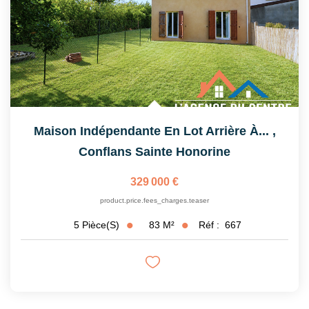
Maison Indépendante En Lot Arrière À...
,
Conflans Sainte Honorine
329 000 €
product.price.fees_charges.teaser
83
M²
Réf :
667
5
Pièce(s)