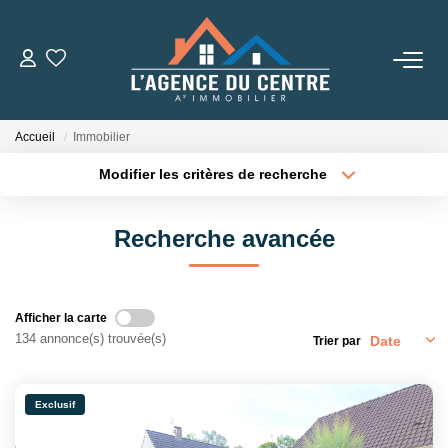
VENTES
Accueil
Immobilier
LOCATIONS
Modifier les critères de recherche
Type de transaction
Localisation
Acheter
Localisation
CONSEILS
Recherche avancée
Type de bien
Sélectionnez...
Surface min
Nos Conseils
Estimation
Plus de critères
Budget max
Afficher la carte
134 annonce(s) trouvée(s)
Trier par
Créer une alerte
L' AGENCE
Exclusif
Qui Sommes Nous