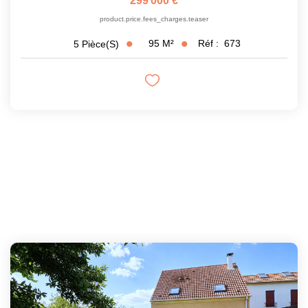
299 000 €
product.price.fees_charges.teaser
95
M²
Réf :
673
5
Pièce(s)