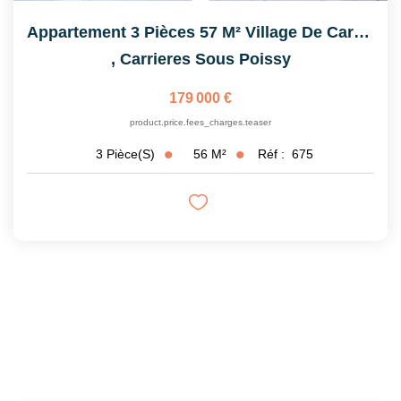
Appartement 3 Pièces 57 M² Village De Carrières-Sous-Poissy
,
Carrieres Sous Poissy
179 000 €
product.price.fees_charges.teaser
56
M²
Réf :
675
3
Pièce(s)