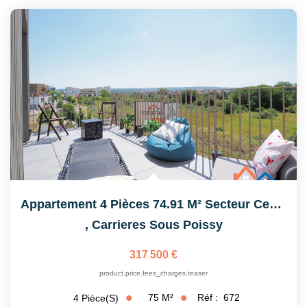
Appartement 4 Pièces 74.91 M² Secteur Centralité
,
Carrieres Sous Poissy
317 500 €
product.price.fees_charges.teaser
75
M²
Réf :
672
4
Pièce(s)