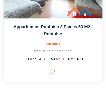
Appartement Pontoise 2 Pièces 53 M2
,
Pontoise
148 000 €
product.price.fees_charges.teaser
53
M²
Réf :
670
2
Pièce(s)