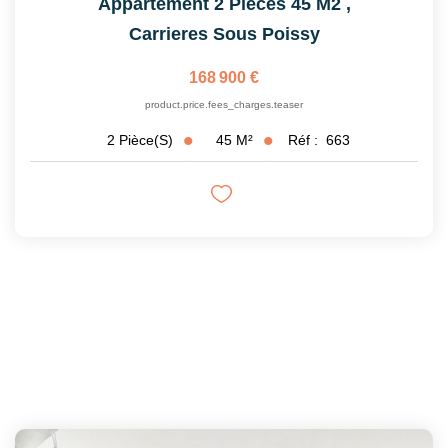
Appartement 2 Pièces 45 M2
,
Carrieres Sous Poissy
168 900 €
product.price.fees_charges.teaser
45
M²
Réf :
663
2
Pièce(s)