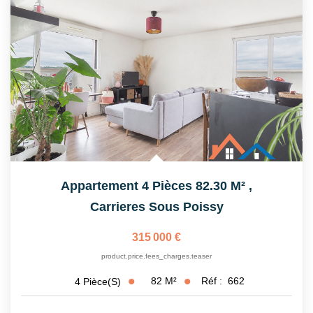
Appartement 4 Pièces 82.30 M²
,
Carrieres Sous Poissy
315 000 €
product.price.fees_charges.teaser
82
M²
Réf :
662
4
Pièce(s)