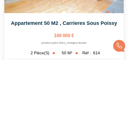
Appartement 50 M2
,
Carrieres Sous Poissy
166 000 €
product.price.fees_charges.teaser
50
M²
Réf :
614
2
Pièce(s)